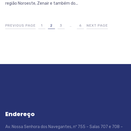
região Noroeste, Zenair e também do...
PREVIOUS PAGE
1
2
3
…
6
NEXT PAGE
Endereço
Av. Nossa Senhora dos Navegantes, nº 755 – Salas 707 e 708 –