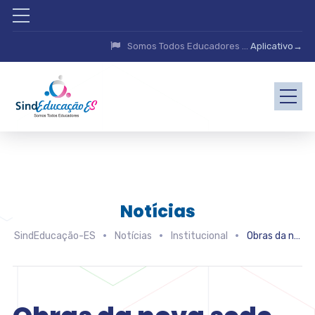
Somos Todos Educadores ...
Aplicativo→
Notícias
SindEducação-ES
Notícias
Institucional
Obras da nova sede nas montanhas do SindEducação/ES