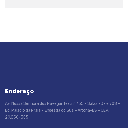
Endereço
Av. Nossa Senhora dos Navegantes, nº 755 – Salas 707 e 708 –
Ed. Palácio da Praia – Enseada do Suá – Vitória-ES – CEP:
29.050-355