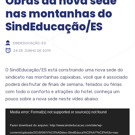
Obras da nova sede
nas montanhas do
SindEducação/ES
SINDEDUCAÇÃO-ES
24 DE JUNHO DE 2019
O SindEducação/ES está construindo uma nova sede do
sindicato nas montanhas capixabas, você que é associado
poderá desfrutar de finais de semana, feriados ou férias
com todo o conforto e atrações do hotel, conheça um
pouco sobre a nova sede neste vídeo abaixo:
Tocador
Media error: Format(s) not supported or source(s) not found
de
vídeo
Fazer download do arquivo: http://www.sindeducacao.com/site/wp-
content/uploads/2019/06/V%C3%ADdeo-SindEduca%C3%A7%C3%A3o-nas-