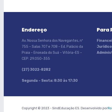
Endereço
Para 
Av. Nossa Senhora dos Navegantes, nº
Financei
755 – Salas 707 e 708 – Ed. Palácio da
Jurídico
Praia – Enseada do Suá – Vitória-ES –
Administ
CEP: 29.050-355
(27) 3022-8282
S
egunda – Sexta: 8:30 às 17:30
Copyright © 2023 - SindEducação ES. Desenvolvido por
Ro