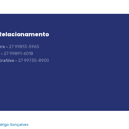
Relacionamento
ro –
27 99813-5965
 –
27 99891-6018
rativo –
27 99735-8900
drigo Gonçalves