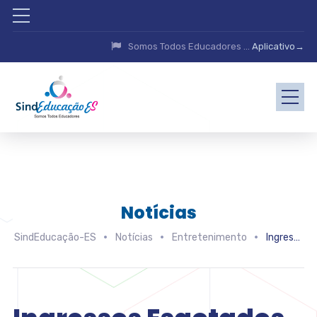
Somos Todos Educadores ...
Aplicativo→
Notícias
SindEducação-ES
Notícias
Entretenimento
Ingressos Esgotados para A Vida é uma Festa