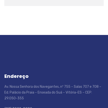
Endereço
Av. Nossa Senhora dos Navegantes, nº 755 – Salas 707 e 708 –
Ed. Palácio da Praia – Enseada do Suá – Vitória-ES – CEP:
29.050-355