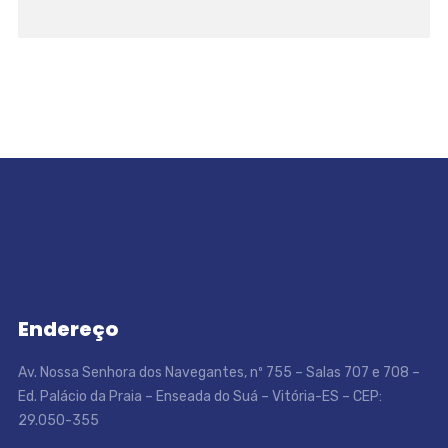
Endereço
Av. Nossa Senhora dos Navegantes, nº 755 – Salas 707 e 708 –
Ed. Palácio da Praia – Enseada do Suá – Vitória-ES – CEP:
29.050-355