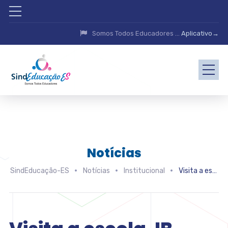
Somos Todos Educadores ...
Aplicativo→
Notícias
SindEducação-ES
Notícias
Institucional
Visita a escola JB (JOSÉ BONIFÁCIO I e II)