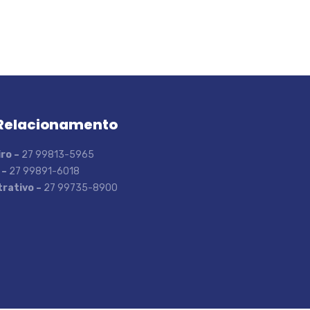
Relacionamento
ro –
27 99813-5965
 –
27 99891-6018
rativo –
27 99735-8900