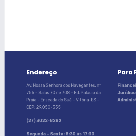
Endereço
Para 
Av. Nossa Senhora dos Navegantes, nº
Financei
755 – Salas 707 e 708 – Ed. Palácio da
Jurídico
Praia – Enseada do Suá – Vitória-ES –
Administ
CEP: 29.050-355
(27) 3022-8282
S
egunda – Sexta: 8:30 às 17:30