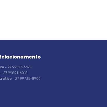
Relacionamento
ro –
27 99813-5965
 –
27 99891-6018
rativo –
27 99735-8900