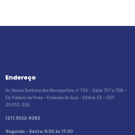
Endereço
Av. Nossa Senhora dos Navegantes, nº 755 – Salas 707 e 708 –
Ed. Palácio da Praia – Enseada do Suá – Vitória-ES – CEP:
29.050-355
(27) 3022-8282
S
egunda – Sexta: 8:30 às 17:30