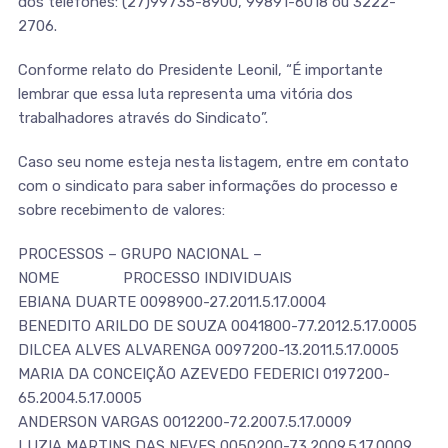
dos telefones: (27)99735-8900, 99891-6018 ou 3222-
2706.
Conforme relato do Presidente Leonil, “É importante
lembrar que essa luta representa uma vitória dos
trabalhadores através do Sindicato”.
Caso seu nome esteja nesta listagem, entre em contato
com o sindicato para saber informações do processo e
sobre recebimento de valores:
PROCESSOS – GRUPO NACIONAL –
NOME PROCESSO INDIVIDUAIS
EBIANA DUARTE 0098900-27.2011.5.17.0004
BENEDITO ARILDO DE SOUZA 0041800-77.2012.5.17.0005
DILCEA ALVES ALVARENGA 0097200-13.2011.5.17.0005
MARIA DA CONCEIÇÃO AZEVEDO FEDERICI 0197200-
65.2004.5.17.0005
ANDERSON VARGAS 0012200-72.2007.5.17.0009
LUZIA MARTINS DAS NEVES 0050200-73.2009.5.17.0009