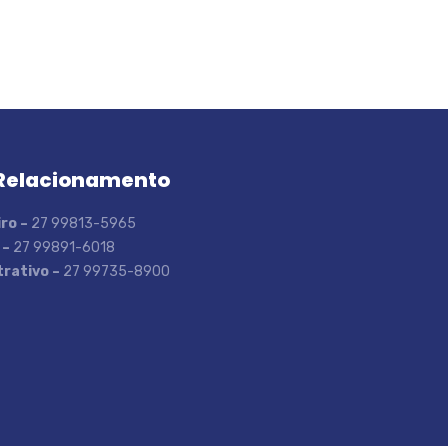
Relacionamento
ro –
27 99813-5965
 –
27 99891-6018
rativo –
27 99735-8900