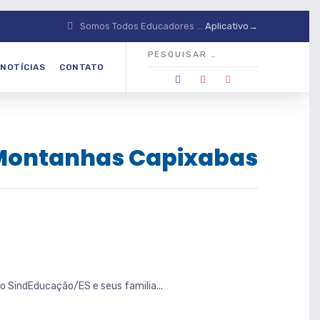
Somos Todos Educadores ...
Aplicativo→
NOTÍCIAS
CONTATO
: Montanhas Capixabas
 SindEducação/ES e seus familia...