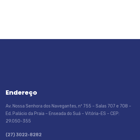
Endereço
Av. Nossa Senhora dos Navegantes, nº 755 – Salas 707 e 708 –
Ed. Palácio da Praia – Enseada do Suá – Vitória-ES – CEP:
29.050-355
(27) 3022-8282